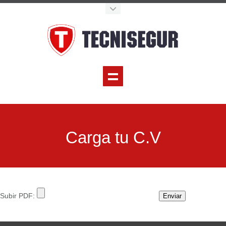
Carga tu C.V
Subir PDF:
Enviar